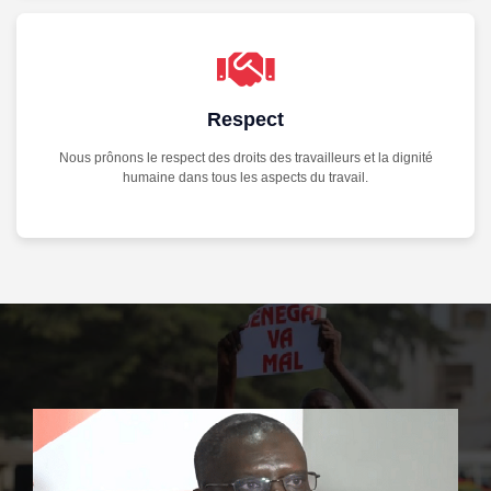
Respect
Nous prônons le respect des droits des travailleurs et la dignité
humaine dans tous les aspects du travail.
image 5
image 6
image 7
image 2
image 1
image 3
image 6
image 4