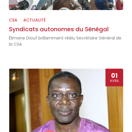
CSA
|
ACTUALITÉ
Syndicats autonomes du Sénégal
Élimane Diouf brillamment réélu Secrétaire Général de
la CSA
01
AVRIL