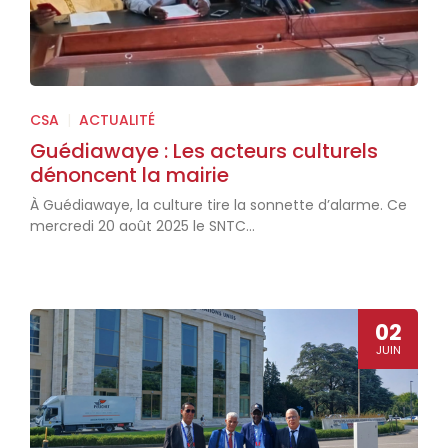
CSA
|
ACTUALITÉ
Guédiawaye : Les acteurs culturels
dénoncent la mairie
À Guédiawaye, la culture tire la sonnette d’alarme. Ce
mercredi 20 août 2025 le SNTC...
02
JUIN